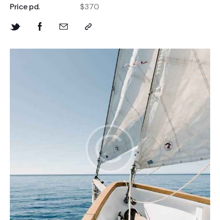
Price pd.
$370