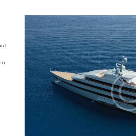
aut
em